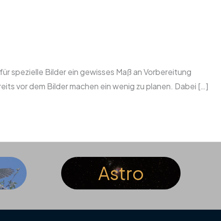
für spezielle Bilder ein gewisses Maß an Vorbereitung
reits vor dem Bilder machen ein wenig zu planen. Dabei […]
Astro