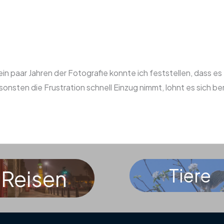
n paar Jahren der Fotografie konnte ich feststellen, dass es 
onsten die Frustration schnell Einzug nimmt, lohnt es sich be
Tier
e
Reisen