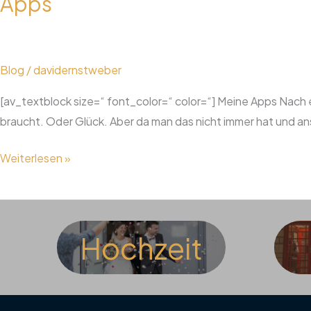
Apps
Blog
/
davidernstweber
[av_textblock size=“ font_color=“ color=“] Meine Apps Nach ei
braucht. Oder Glück. Aber da man das nicht immer hat und ans
Apps
Weiterlesen »
Hochzeit