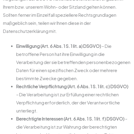
Ihrem bzw. unserem Wohn- oder Sitzland gelten können.
Sollten ferner im Einzelfall speziellere Rechtsgrundlagen
maßgeblich sein, teilen wir Ihnen diese in der
Datenschutzerklärung mit.
Einwilligung (Art. 6 Abs. 1 S. 1 lit. a) DSGVO)
– Die
betroffene Person hat ihre Einwilligung in die
Verarbeitung der sie betreffenden personenbezogenen
Daten für einen spezifischen Zweck oder mehrere
bestimmte Zwecke gegeben.
Rechtliche Verpflichtung (Art. 6 Abs. 1 S. 1 lit. c) DSGVO)
– Die Verarbeitung ist zur Erfüllung einer rechtlichen
Verpflichtung erforderlich, der der Verantwortliche
unterliegt.
Berechtigte Interessen (Art. 6 Abs. 1 S. 1 lit. f) DSGVO)
–
die Verarbeitung ist zur Wahrung der berechtigten