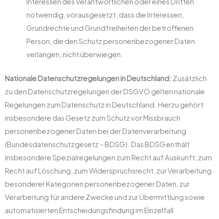
Interessen des Verantwortlichen oder eines Dritten
notwendig, vorausgesetzt, dass die Interessen,
Grundrechte und Grundfreiheiten der betroffenen
Person, die den Schutz personenbezogener Daten
verlangen, nicht überwiegen.
Nationale Datenschutzregelungen in Deutschland:
Zusätzlich
zu den Datenschutzregelungen der DSGVO gelten nationale
Regelungen zum Datenschutz in Deutschland. Hierzu gehört
insbesondere das Gesetz zum Schutz vor Missbrauch
personenbezogener Daten bei der Datenverarbeitung
(Bundesdatenschutzgesetz – BDSG). Das BDSG enthält
insbesondere Spezialregelungen zum Recht auf Auskunft, zum
Recht auf Löschung, zum Widerspruchsrecht, zur Verarbeitung
besonderer Kategorien personenbezogener Daten, zur
Verarbeitung für andere Zwecke und zur Übermittlung sowie
automatisierten Entscheidungsfindung im Einzelfall