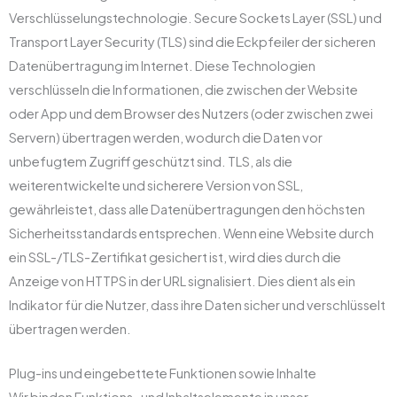
Verschlüsselungstechnologie. Secure Sockets Layer (SSL) und
Transport Layer Security (TLS) sind die Eckpfeiler der sicheren
Datenübertragung im Internet. Diese Technologien
verschlüsseln die Informationen, die zwischen der Website
oder App und dem Browser des Nutzers (oder zwischen zwei
Servern) übertragen werden, wodurch die Daten vor
unbefugtem Zugriff geschützt sind. TLS, als die
weiterentwickelte und sicherere Version von SSL,
gewährleistet, dass alle Datenübertragungen den höchsten
Sicherheitsstandards entsprechen. Wenn eine Website durch
ein SSL-/TLS-Zertifikat gesichert ist, wird dies durch die
Anzeige von HTTPS in der URL signalisiert. Dies dient als ein
Indikator für die Nutzer, dass ihre Daten sicher und verschlüsselt
übertragen werden.
Plug-ins und eingebettete Funktionen sowie Inhalte