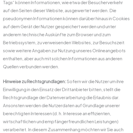
Tags“ können Informationen, wie etwa der Besucherverkehr
auf den Seiten dieser Website, ausgewertet werden. Die
pseudonymen Informationen können darüber hinaus in Cookies
auf dem Gerät der Nutzer gespeichert werden und unter
anderem technische Auskünfte zum Browser und zum
Betriebssystem, zu verweisenden Websites, zur Besuchszeit
sowie weitere Angaben zur Nutzung unseres Onlineangebots
enthalten, aber auch mit solchen Informationen aus anderen
Quellen verbunden werden.
Hinweise zu Rechtsgrundlagen:
Sofern wir die Nutzer um ihre
Einwilligung in den Einsatz der Drittanbieter bitten, stellt die
Rechtsgrundlage der Datenverarbeitung die Erlaubnis dar.
Ansonsten werden die Nutzerdaten auf Grundlage unserer
berechtigten Interessen (d. h. Interesse an effizienten,
wirtschaftlichen und empfängerfreundlichen Leistungen)
verarbeitet. In diesem Zusammenhang möchten wir Sie auch