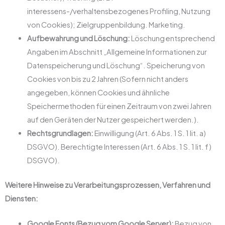
interessens-/verhaltensbezogenes Profiling, Nutzung
von Cookies); Zielgruppenbildung. Marketing.
Aufbewahrung und Löschung:
Löschung entsprechend
Angaben im Abschnitt „Allgemeine Informationen zur
Datenspeicherung und Löschung“. Speicherung von
Cookies von bis zu 2 Jahren (Sofern nicht anders
angegeben, können Cookies und ähnliche
Speichermethoden für einen Zeitraum von zwei Jahren
auf den Geräten der Nutzer gespeichert werden.).
Rechtsgrundlagen:
Einwilligung (Art. 6 Abs. 1 S. 1 lit. a)
DSGVO). Berechtigte Interessen (Art. 6 Abs. 1 S. 1 lit. f)
DSGVO).
Weitere Hinweise zu Verarbeitungsprozessen, Verfahren und
Diensten:
Google Fonts (Bezug vom Google Server):
Bezug von