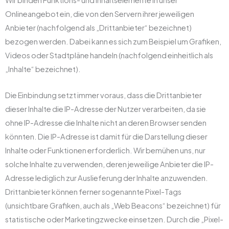
Wir binden Funktions- und Inhaltselemente in unser
Onlineangebot ein, die von den Servern ihrer jeweiligen
Anbieter (nachfolgend als „Drittanbieter“ bezeichnet)
bezogen werden. Dabei kann es sich zum Beispiel um Grafiken,
Videos oder Stadtpläne handeln (nachfolgend einheitlich als
„Inhalte“ bezeichnet).
Die Einbindung setzt immer voraus, dass die Drittanbieter
dieser Inhalte die IP-Adresse der Nutzer verarbeiten, da sie
ohne IP-Adresse die Inhalte nicht an deren Browser senden
könnten. Die IP-Adresse ist damit für die Darstellung dieser
Inhalte oder Funktionen erforderlich. Wir bemühen uns, nur
solche Inhalte zu verwenden, deren jeweilige Anbieter die IP-
Adresse lediglich zur Auslieferung der Inhalte anzuwenden.
Drittanbieter können ferner sogenannte Pixel-Tags
(unsichtbare Grafiken, auch als „Web Beacons“ bezeichnet) für
statistische oder Marketingzwecke einsetzen. Durch die „Pixel-