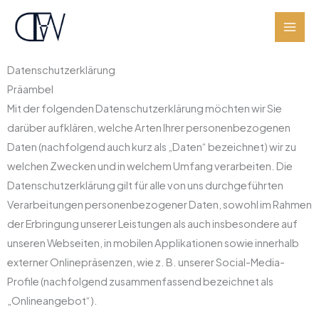
Zum
Inhalt
springen
Datenschutzerklärung
Präambel
Mit der folgenden Datenschutzerklärung möchten wir Sie
darüber aufklären, welche Arten Ihrer personenbezogenen
Daten (nachfolgend auch kurz als „Daten“ bezeichnet) wir zu
welchen Zwecken und in welchem Umfang verarbeiten. Die
Datenschutzerklärung gilt für alle von uns durchgeführten
Verarbeitungen personenbezogener Daten, sowohl im Rahmen
der Erbringung unserer Leistungen als auch insbesondere auf
unseren Webseiten, in mobilen Applikationen sowie innerhalb
externer Onlinepräsenzen, wie z. B. unserer Social-Media-
Profile (nachfolgend zusammenfassend bezeichnet als
„Onlineangebot“).