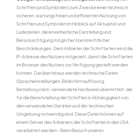
Schriften (und Symbolen) zum Zwecke einer technisch
sicheren, wartungsfreien und effizienten Nutzung von
Schriften und Symbolen im Hinblick auf Aktualität und
Ladezeiten, deren einheitliche Darstellung und
Berücksichtigung möglicher lizenzrechtlicher
Beschränkungen. Dem Anbieter der Schriftarten wird die
IP-Adresse des Nutzers mitgeteilt, damit die Schriftarten
im Browser des Nutzers zur Verfügung gestellt werden
können. Darüber hinaus werden technische Daten
(Spracheinstellungen, Bildschirmauflösung,
Betriebssystem, verwendete Hardware) übermittelt, die
für die Bereitstellung der Schriften in Abhängigkeit von
den verwendeten Geräten und der technischen
Umgebung notwendig sind. Diese Daten können auf
einem Server des Anbieters der Schriftarten in den USA
verarbeitet werden – Beim Besuch unseres