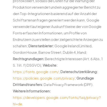
protokolliert, sodass die Daten für die Wartung der
Produktion verwendet und ein aggregierter Bericht zu
den Top-Integrationen basierend auf der Anzahl der
Schriftartenanfragen generiert werden kann. Google
verwendet laut eigener Auskunft keine der von Google
Fonts erfassten Informationen, um Profile von
Endnutzern zu erstellen oder zielgerichtete Anzeigen zu
schalten;
Dienstanbieter:
Google Ireland Limited,
Gordon House, Barrow Street, Dublin 4, Irland;
Rechtsgrundlagen:
Berechtigte Interessen (Art. 6 Abs. 1
S. 1 lit. f) DSGVO);
Website:
https://fonts.google.com/
;
Datenschutzerklärung:
https://policies.google.com/privacy
;
Grundlage
Drittlandtransfers:
Data Privacy Framework (DPF).
Weitere Informationen:
https://developers.google.com/fonts/faq/privacy?
hl=de
.