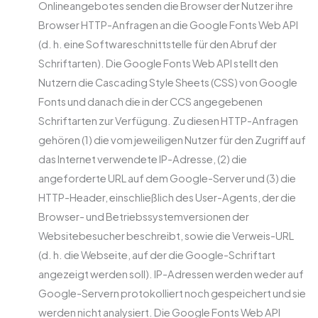
Onlineangebotes senden die Browser der Nutzer ihre
Browser HTTP-Anfragen an die Google Fonts Web API
(d. h. eine Softwareschnittstelle für den Abruf der
Schriftarten). Die Google Fonts Web API stellt den
Nutzern die Cascading Style Sheets (CSS) von Google
Fonts und danach die in der CCS angegebenen
Schriftarten zur Verfügung. Zu diesen HTTP-Anfragen
gehören (1) die vom jeweiligen Nutzer für den Zugriff auf
das Internet verwendete IP-Adresse, (2) die
angeforderte URL auf dem Google-Server und (3) die
HTTP-Header, einschließlich des User-Agents, der die
Browser- und Betriebssystemversionen der
Websitebesucher beschreibt, sowie die Verweis-URL
(d. h. die Webseite, auf der die Google-Schriftart
angezeigt werden soll). IP-Adressen werden weder auf
Google-Servern protokolliert noch gespeichert und sie
werden nicht analysiert. Die Google Fonts Web API