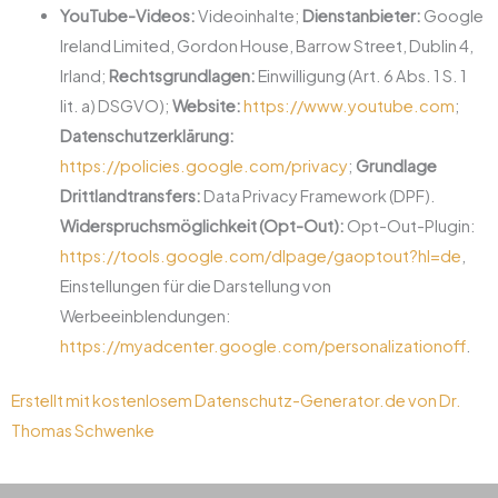
YouTube-Videos:
Videoinhalte;
Dienstanbieter:
Google
Ireland Limited, Gordon House, Barrow Street, Dublin 4,
Irland;
Rechtsgrundlagen:
Einwilligung (Art. 6 Abs. 1 S. 1
lit. a) DSGVO);
Website:
https://www.youtube.com
;
Datenschutzerklärung:
https://policies.google.com/privacy
;
Grundlage
Drittlandtransfers:
Data Privacy Framework (DPF).
Widerspruchsmöglichkeit (Opt-Out):
Opt-Out-Plugin:
https://tools.google.com/dlpage/gaoptout?hl=de
,
Einstellungen für die Darstellung von
Werbeeinblendungen:
https://myadcenter.google.com/personalizationoff
.
Erstellt mit kostenlosem Datenschutz-Generator.de von Dr.
Thomas Schwenke