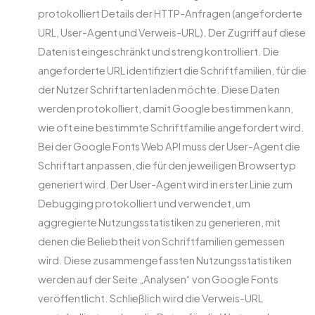
protokolliert Details der HTTP-Anfragen (angeforderte
URL, User-Agent und Verweis-URL). Der Zugriff auf diese
Daten ist eingeschränkt und streng kontrolliert. Die
angeforderte URL identifiziert die Schriftfamilien, für die
der Nutzer Schriftarten laden möchte. Diese Daten
werden protokolliert, damit Google bestimmen kann,
wie oft eine bestimmte Schriftfamilie angefordert wird.
Bei der Google Fonts Web API muss der User-Agent die
Schriftart anpassen, die für den jeweiligen Browsertyp
generiert wird. Der User-Agent wird in erster Linie zum
Debugging protokolliert und verwendet, um
aggregierte Nutzungsstatistiken zu generieren, mit
denen die Beliebtheit von Schriftfamilien gemessen
wird. Diese zusammengefassten Nutzungsstatistiken
werden auf der Seite „Analysen“ von Google Fonts
veröffentlicht. Schließlich wird die Verweis-URL